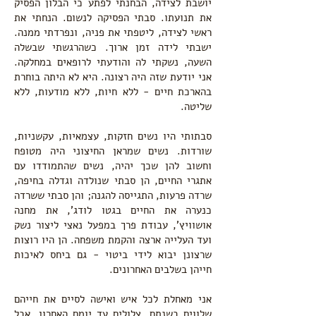
יושבת לצידה, הבחנתי לפתע כי הבלון הפסיק
את תנועתו. סבתי הפסיקה לנשום. הנחתי את
ראשי לצידה, ליטפתי את פניה, ונפרדתי ממנה.
ישבתי לידה זמן ארוך. כשהרגשתי שבשלה
השעה, נשקתי לה והודעתי לרופאים במחלקה.
אני יודעת שזה היה רצונה. היא לא היתה בוחרת
בהארכת חיים - ללא חיות, ללא מודעות, ללא
שליטה.
סבתותי היו נשים חזקות, עצמאיות, עקשניות,
שורדות. נשים שמראן החיצוני היה מטופח
וחשוב להן שכך יהיה, נשים שהתמודדו עם
אתגרי החיים, הן סבתי שנולדה וגדלה בחיפה,
שרדה פרעות, התגייסה להגנה; והן סבתי ששרדה
כנערה את החיים בגטו לודג', את מחנה
אושוויץ', עבודת פרך במפעל נאצי ליצור נשק
ועד העלייה ארצה והקמת משפחה.
הן היו רוצות
שרצונן יבוא לידי ביטוי - גם ביחס לאיכות
חייהן בשלבים האחרונים.
אני מאחלת לכל איש ואישה לסיים את חייהם
שלווים בשנתם, צלולים עד יומם האחרון. אבל