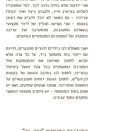
אני יודעת שלא כולנו נזכה לכך. למי שמעוניין
לשלוט בנרטיב חייו, ולקבוע כיצד ואיך ינוהלו
ענייניו - גם כאשר לא יוכל להביע את רצונו
בעצמו - אני מציעה תהליך של ליווי מקצועי
בשאלות החשובות, מהחשיבה ועד עריכה
והפקדה של המסמכים המשפטיים הנחוצים.
ואני מאחלת לנו כילדים להורים מתבגרים, להיות
עם ייפוי כוח מתמשך ביד, על כל צרה שלא
תבוא. לחסוך מאיתנו את ההתעסקות מול
המערכת המשפטית בכל צעד ושעל בטיפול
בהורינו, לחסוך לנו כתיבה והגשה של בקשות
לביהמ"ש, לחסוך הגשת דוחות חשובונאיים על
הוצאות שתהיינה. אנחנו אנשים עסוקים, ואם יש
אמון בתוך המשפחה - יש פיתרון משפטי הומאני
מתקדם ומקל עבורנו.
התנדבות בפרויקט "עוד-יד"