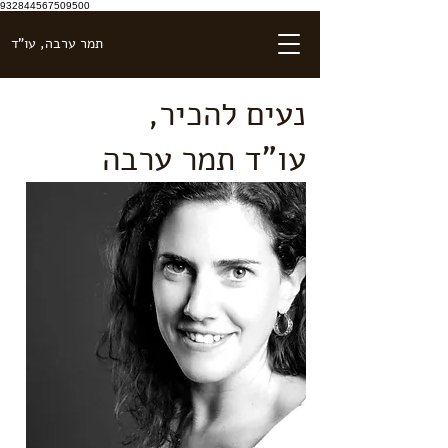
932844567509500
תמר ערבה, עו"ד
נעים להכיר,
עו"ד תמר ערבה