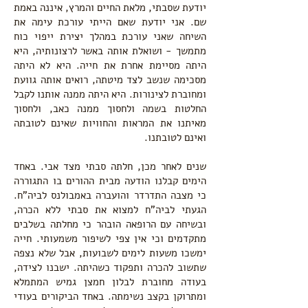
יודעת שסבתי, מלאת החיים והמרץ, איננה באמת
שם. אני יודעת שאם הייתי עורכת עימה את
השיחה שאני עורכת במהלך יצירת ייפוי כוח
מתמשך - ושואלת אותה באשר לרצונותיה, היא
היתה מסיימת אחרת את חייה. היא לא היתה
מסכימה שנשב לצד מיטתה, רואים אותה גוועת
ומחוברת לצינורות. היא היתה ממנה אותנו לקבל
החלטות בשמה ולחסוך ממנה כאב, ולחסוך
מאיתנו את המראות והחוויות שאינם לטובתה
ואינם לטובתנו.
שנים לאחר מכן, חלתה סבתי מצד אבי. באחד
הימים קבלנו הודעה מבית ההורים בו התגוררה
כי מצבה התדרדר והועברה באמבולנס לביה"ח.
הגעתי לביה"ח למצוא את סבתי ללא הכרה,
ובשיחה עם הרופאה הובהר כי מחלתה בשלבים
מתקדמים וכי אין צפי לשיפור משמעותי. חייה
ימשכו משעות לימים לשבועות, אבל שלא נצפה
שתשוב להכרה ותפקוד כשהיתה. ישבנו לצידה,
בעודה מחוברת לבלון חמצן גמיש המתמלא
ומתרוקן בקצב נשימתה. באחד הביקורים בעודי