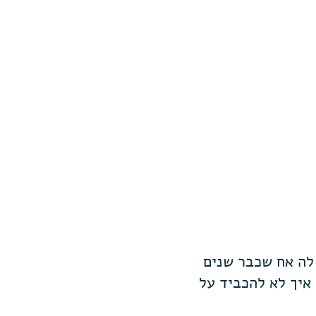
 לה אח שכבר שנים
. ״היתה תאונה״, אמרה. בגיל 7 כבר ידעה איך לא להכביד על